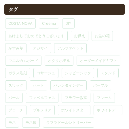
タグ
COSTA NOVA
Creema
DIY
あけましておめでとうございます
お供え
お盆の花
かすみ草
アジサイ
アルファベット
ウエルカムボード
オクタホテル
オーダーメイドギフト
ガラス彫刻
コサージュ
シャビーシック
スタンド
スワッグ
ハート
バレンタインデー
パープル
パール
ファベルフェス
フラワー教室
フレーム
ブローチ
プルメリア
ホワイトスター
ホワイトデー
モネ
モネ展
ラブラドールレトリーバー