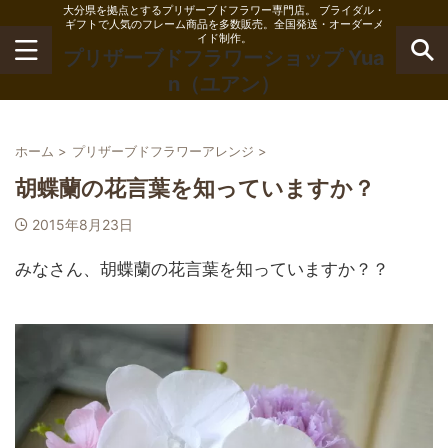
大分県を拠点とするプリザーブドフラワー専門店。 ブライダル・
ギフトで人気のフレーム商品を多数販売。全国発送・オーダーメ
イド制作。
プリザーブドフラワーショップ Yua
n（ユアン）
ホーム
>
プリザーブドフラワーアレンジ
>
胡蝶蘭の花言葉を知っていますか？
2015年8月23日
みなさん、胡蝶蘭の花言葉を知っていますか？？