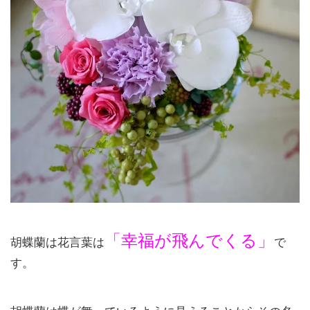
「幸福が飛んでくる」
胡蝶蘭は花言葉は
で
す。