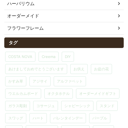
ハーバリウム
オーダーメイド
フラワーフレーム
タグ
COSTA NOVA
Creema
DIY
あけましておめでとうございます
お供え
お盆の花
かすみ草
アジサイ
アルファベット
ウエルカムボード
オクタホテル
オーダーメイドギフト
ガラス彫刻
コサージュ
シャビーシック
スタンド
スワッグ
ハート
バレンタインデー
パープル