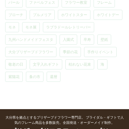
パール
ファベルフェス
フラワー教室
フレーム
ブローチ
プルメリア
ホワイトスター
ホワイトデー
モネ
モネ展
ラブラドールレトリーバー
九州ハンドメイドフェスタ
入園式
卒寿
壁紙
大分プリザーブドフラワー
季節の花
手作りイベント
敬老の日
文字入れギフト
枯れない花束
海
紫陽花
蚤の市
還暦
大分県を拠点とするプリザーブドフラワー専門店。 ブライダル・ギフトで人
気のフレーム商品を多数販売。全国発送・オーダーメイド制作。