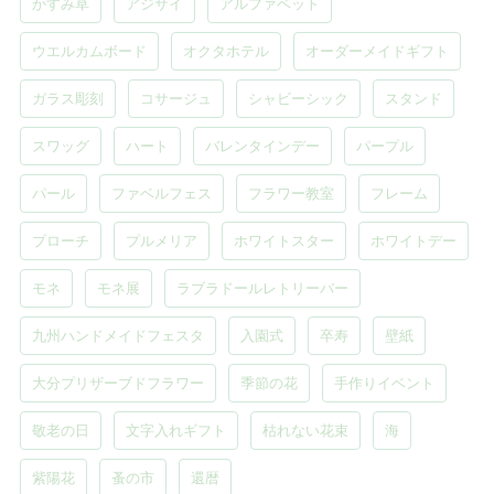
かすみ草
アジサイ
アルファベット
ウエルカムボード
オクタホテル
オーダーメイドギフト
ガラス彫刻
コサージュ
シャビーシック
スタンド
スワッグ
ハート
バレンタインデー
パープル
パール
ファベルフェス
フラワー教室
フレーム
ブローチ
プルメリア
ホワイトスター
ホワイトデー
モネ
モネ展
ラブラドールレトリーバー
九州ハンドメイドフェスタ
入園式
卒寿
壁紙
大分プリザーブドフラワー
季節の花
手作りイベント
敬老の日
文字入れギフト
枯れない花束
海
紫陽花
蚤の市
還暦