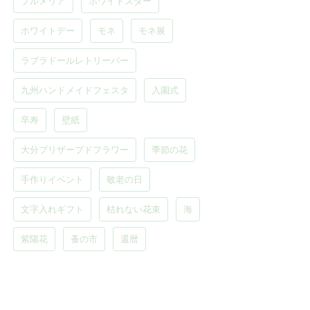
プルメリア
ホワイトスター
ホワイトデー
モネ
モネ展
ラブラドールレトリーバー
九州ハンドメイドフェスタ
入園式
卒寿
壁紙
大分プリザーブドフラワー
季節の花
手作りイベント
敬老の日
文字入れギフト
枯れない花束
海
紫陽花
蚤の市
還暦