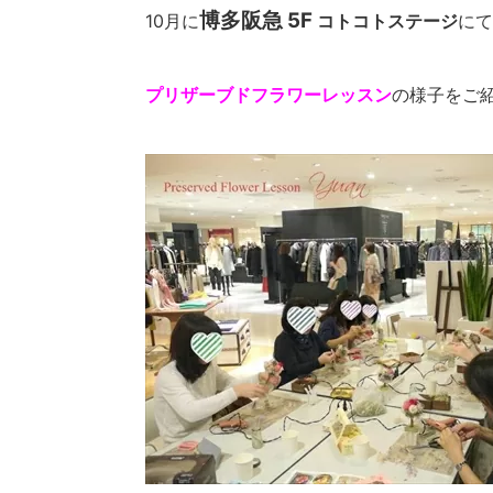
博多阪急 5F
10月に
コトコトステージ
にて
プリザーブドフラワーレッスン
の様子をご