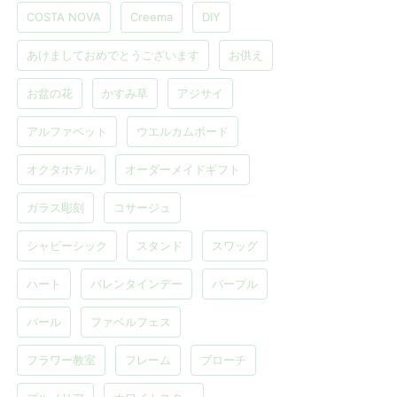
COSTA NOVA
Creema
DIY
あけましておめでとうございます
お供え
お盆の花
かすみ草
アジサイ
アルファベット
ウエルカムボード
オクタホテル
オーダーメイドギフト
ガラス彫刻
コサージュ
シャビーシック
スタンド
スワッグ
ハート
バレンタインデー
パープル
パール
ファベルフェス
フラワー教室
フレーム
ブローチ