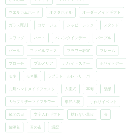
ウエルカムボード
オクタホテル
オーダーメイドギフト
ガラス彫刻
コサージュ
シャビーシック
スタンド
スワッグ
ハート
バレンタインデー
パープル
パール
ファベルフェス
フラワー教室
フレーム
ブローチ
プルメリア
ホワイトスター
ホワイトデー
モネ
モネ展
ラブラドールレトリーバー
九州ハンドメイドフェスタ
入園式
卒寿
壁紙
大分プリザーブドフラワー
季節の花
手作りイベント
敬老の日
文字入れギフト
枯れない花束
海
紫陽花
蚤の市
還暦