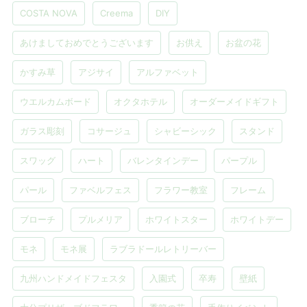
COSTA NOVA
Creema
DIY
あけましておめでとうございます
お供え
お盆の花
かすみ草
アジサイ
アルファベット
ウエルカムボード
オクタホテル
オーダーメイドギフト
ガラス彫刻
コサージュ
シャビーシック
スタンド
スワッグ
ハート
バレンタインデー
パープル
パール
ファベルフェス
フラワー教室
フレーム
ブローチ
プルメリア
ホワイトスター
ホワイトデー
モネ
モネ展
ラブラドールレトリーバー
九州ハンドメイドフェスタ
入園式
卒寿
壁紙