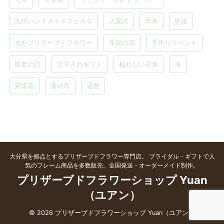
九州ハンドメイドフェスタ
入園式
卒寿
壁紙
大分プリザーブドフラワー
季節の花
手作りイベント
敬老の日
文字入れギフト
枯れない花束
海
紫陽花
蚤の市
還暦
大分県を拠点とするプリザーブドフラワー専門店。 ブライダル・ギフトで人
気のフレーム商品を多数販売。全国発送・オーダーメイド制作。
プリザーブドフラワーショップ Yuan
（ユアン）
© 2026 プリザーブドフラワーショップ Yuan（ユアン）