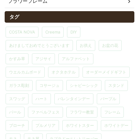
フラワーフレーム
タグ
COSTA NOVA
Creema
DIY
あけましておめでとうございます
お供え
お盆の花
かすみ草
アジサイ
アルファベット
ウエルカムボード
オクタホテル
オーダーメイドギフト
ガラス彫刻
コサージュ
シャビーシック
スタンド
スワッグ
ハート
バレンタインデー
パープル
パール
ファベルフェス
フラワー教室
フレーム
ブローチ
プルメリア
ホワイトスター
ホワイトデー
モネ
モネ展
ラブラドールレトリーバー