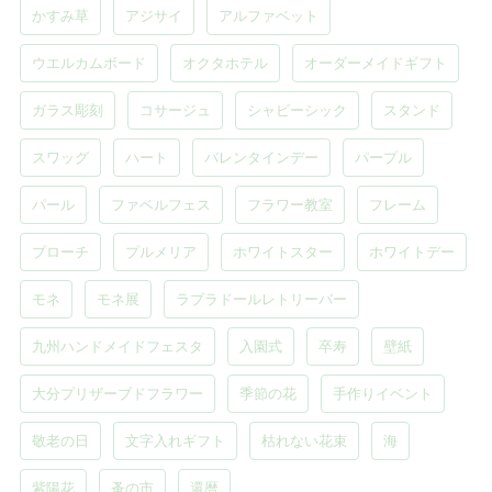
かすみ草
アジサイ
アルファベット
ウエルカムボード
オクタホテル
オーダーメイドギフト
ガラス彫刻
コサージュ
シャビーシック
スタンド
スワッグ
ハート
バレンタインデー
パープル
パール
ファベルフェス
フラワー教室
フレーム
ブローチ
プルメリア
ホワイトスター
ホワイトデー
モネ
モネ展
ラブラドールレトリーバー
九州ハンドメイドフェスタ
入園式
卒寿
壁紙
大分プリザーブドフラワー
季節の花
手作りイベント
敬老の日
文字入れギフト
枯れない花束
海
紫陽花
蚤の市
還暦