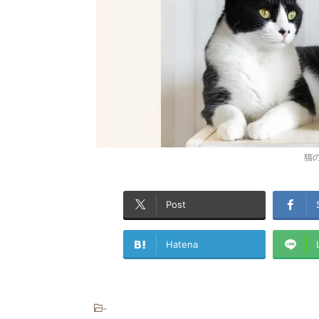
猫
Post
Hatena
-