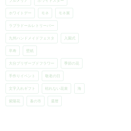
プルメリア
ホワイトスター
ホワイトデー
モネ
モネ展
ラブラドールレトリーバー
九州ハンドメイドフェスタ
入園式
卒寿
壁紙
大分プリザーブドフラワー
季節の花
手作りイベント
敬老の日
文字入れギフト
枯れない花束
海
紫陽花
蚤の市
還暦