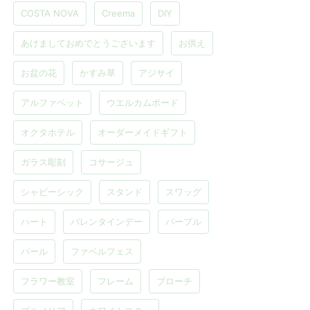
COSTA NOVA
Creema
DIY
あけましておめでとうございます
お供え
お盆の花
かすみ草
アジサイ
アルファベット
ウエルカムボード
オクタホテル
オーダーメイドギフト
ガラス彫刻
コサージュ
シャビーシック
スタンド
スワッグ
ハート
バレンタインデー
パープル
パール
ファベルフェス
フラワー教室
フレーム
ブローチ