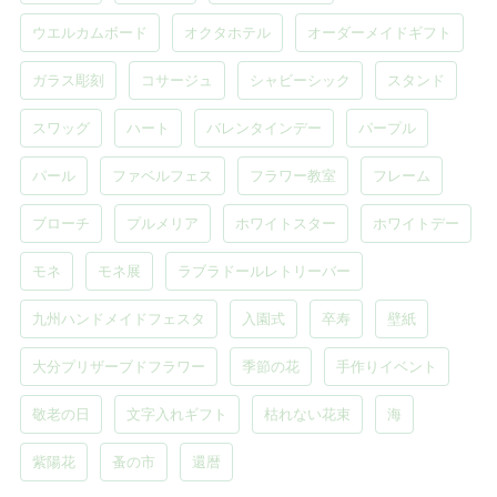
ウエルカムボード
オクタホテル
オーダーメイドギフト
ガラス彫刻
コサージュ
シャビーシック
スタンド
スワッグ
ハート
バレンタインデー
パープル
パール
ファベルフェス
フラワー教室
フレーム
ブローチ
プルメリア
ホワイトスター
ホワイトデー
モネ
モネ展
ラブラドールレトリーバー
九州ハンドメイドフェスタ
入園式
卒寿
壁紙
大分プリザーブドフラワー
季節の花
手作りイベント
敬老の日
文字入れギフト
枯れない花束
海
紫陽花
蚤の市
還暦