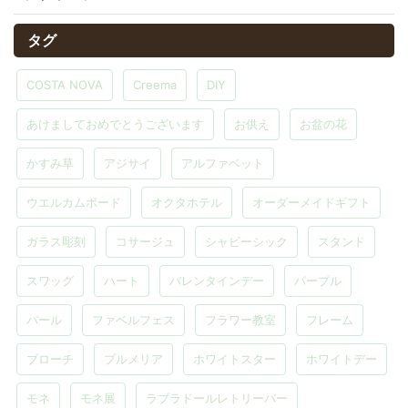
タグ
COSTA NOVA
Creema
DIY
あけましておめでとうございます
お供え
お盆の花
かすみ草
アジサイ
アルファベット
ウエルカムボード
オクタホテル
オーダーメイドギフト
ガラス彫刻
コサージュ
シャビーシック
スタンド
スワッグ
ハート
バレンタインデー
パープル
パール
ファベルフェス
フラワー教室
フレーム
ブローチ
プルメリア
ホワイトスター
ホワイトデー
モネ
モネ展
ラブラドールレトリーバー