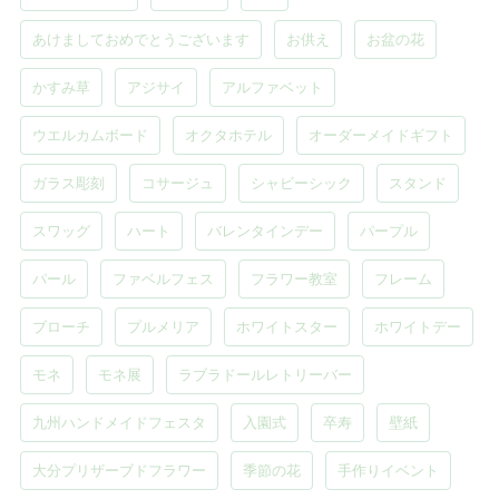
あけましておめでとうございます
お供え
お盆の花
かすみ草
アジサイ
アルファベット
ウエルカムボード
オクタホテル
オーダーメイドギフト
ガラス彫刻
コサージュ
シャビーシック
スタンド
スワッグ
ハート
バレンタインデー
パープル
パール
ファベルフェス
フラワー教室
フレーム
ブローチ
プルメリア
ホワイトスター
ホワイトデー
モネ
モネ展
ラブラドールレトリーバー
九州ハンドメイドフェスタ
入園式
卒寿
壁紙
大分プリザーブドフラワー
季節の花
手作りイベント