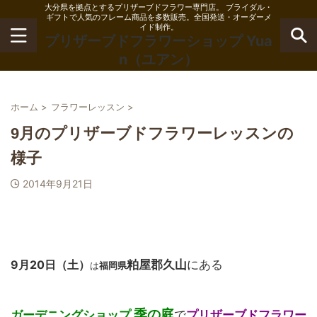
大分県を拠点とするプリザーブドフラワー専門店。 ブライダル・
ギフトで人気のフレーム商品を多数販売。全国発送・オーダーメ
イド制作。
プリザーブドフラワーショップ Yua
n（ユアン）
ホーム
>
フラワーレッスン
>
9月のプリザーブドフラワーレッスンの
様子
2014年9月21日
9月20日（土）
粕屋郡久山
にある
は
福岡県
季の庭
ガーデニングショップ
で
プリザーブドフラワー