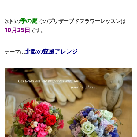
季の庭
次回の
での
プリザーブドフラワーレッスン
は
10月25日
です。
北欧の森風アレンジ
テーマは