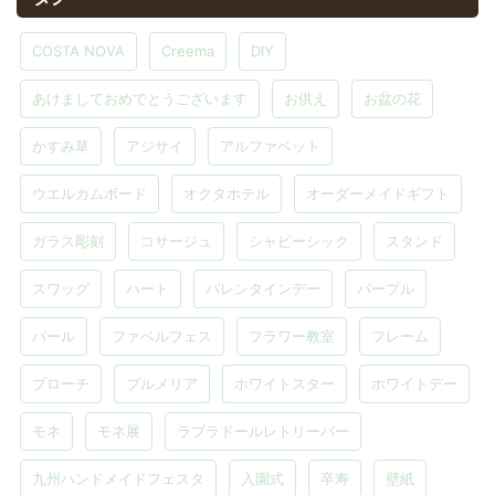
COSTA NOVA
Creema
DIY
あけましておめでとうございます
お供え
お盆の花
かすみ草
アジサイ
アルファベット
ウエルカムボード
オクタホテル
オーダーメイドギフト
ガラス彫刻
コサージュ
シャビーシック
スタンド
スワッグ
ハート
バレンタインデー
パープル
パール
ファベルフェス
フラワー教室
フレーム
ブローチ
プルメリア
ホワイトスター
ホワイトデー
モネ
モネ展
ラブラドールレトリーバー
九州ハンドメイドフェスタ
入園式
卒寿
壁紙