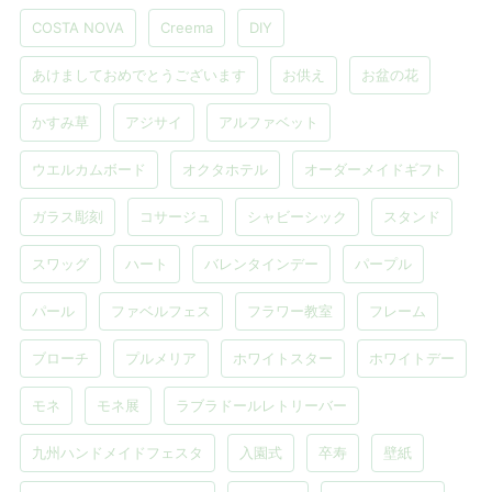
COSTA NOVA
Creema
DIY
あけましておめでとうございます
お供え
お盆の花
かすみ草
アジサイ
アルファベット
ウエルカムボード
オクタホテル
オーダーメイドギフト
ガラス彫刻
コサージュ
シャビーシック
スタンド
スワッグ
ハート
バレンタインデー
パープル
パール
ファベルフェス
フラワー教室
フレーム
ブローチ
プルメリア
ホワイトスター
ホワイトデー
モネ
モネ展
ラブラドールレトリーバー
九州ハンドメイドフェスタ
入園式
卒寿
壁紙