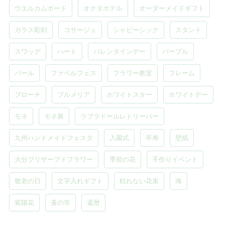
ウエルカムボード
オクタホテル
オーダーメイドギフト
ガラス彫刻
コサージュ
シャビーシック
スタンド
スワッグ
ハート
バレンタインデー
パープル
パール
ファベルフェス
フラワー教室
フレーム
ブローチ
プルメリア
ホワイトスター
ホワイトデー
モネ
モネ展
ラブラドールレトリーバー
九州ハンドメイドフェスタ
入園式
卒寿
壁紙
大分プリザーブドフラワー
季節の花
手作りイベント
敬老の日
文字入れギフト
枯れない花束
海
紫陽花
蚤の市
還暦