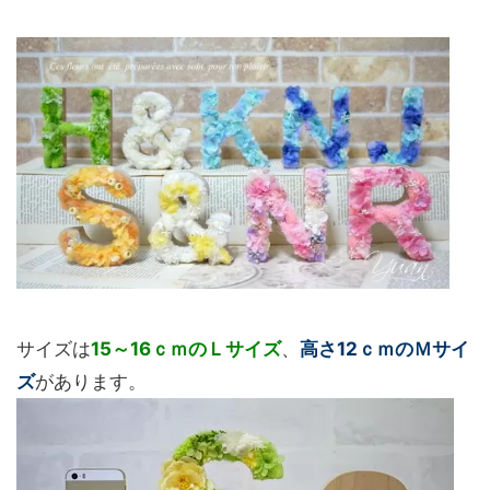
サイズは
15～16ｃｍのＬサイズ
、
高さ12ｃｍのＭサイ
ズ
があります。