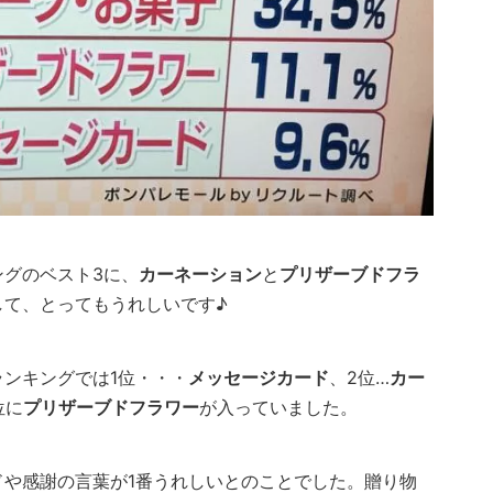
ングのベスト3に、
カーネーション
と
プリザーブドフラ
して、とってもうれしいです♪
ランキングでは1位・・・
メッセージカード
、2位…
カー
位に
プリザーブドフラワー
が入っていました。
や感謝の言葉が1番うれしいとのことでした。贈り物