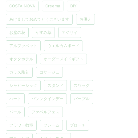
COSTA NOVA
Creema
DIY
あけましておめでとうございます
お供え
お盆の花
かすみ草
アジサイ
アルファベット
ウエルカムボード
オクタホテル
オーダーメイドギフト
ガラス彫刻
コサージュ
シャビーシック
スタンド
スワッグ
ハート
バレンタインデー
パープル
パール
ファベルフェス
フラワー教室
フレーム
ブローチ