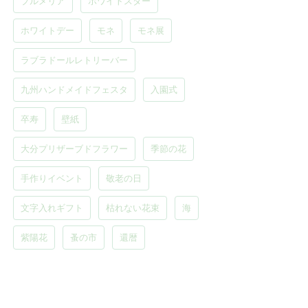
プルメリア
ホワイトスター
ホワイトデー
モネ
モネ展
ラブラドールレトリーバー
九州ハンドメイドフェスタ
入園式
卒寿
壁紙
大分プリザーブドフラワー
季節の花
手作りイベント
敬老の日
文字入れギフト
枯れない花束
海
紫陽花
蚤の市
還暦