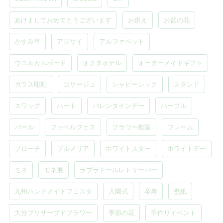
あけましておめでとうございます
お供え
お盆の花
かすみ草
アジサイ
アルファベット
ウエルカムボード
オクタホテル
オーダーメイドギフト
ガラス彫刻
コサージュ
シャビーシック
スタンド
スワッグ
ハート
バレンタインデー
パープル
パール
ファベルフェス
フラワー教室
フレーム
ブローチ
プルメリア
ホワイトスター
ホワイトデー
モネ
モネ展
ラブラドールレトリーバー
九州ハンドメイドフェスタ
入園式
卒寿
壁紙
大分プリザーブドフラワー
季節の花
手作りイベント