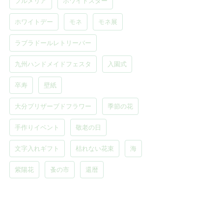
プルメリア
ホワイトスター
ホワイトデー
モネ
モネ展
ラブラドールレトリーバー
九州ハンドメイドフェスタ
入園式
卒寿
壁紙
大分プリザーブドフラワー
季節の花
手作りイベント
敬老の日
文字入れギフト
枯れない花束
海
紫陽花
蚤の市
還暦