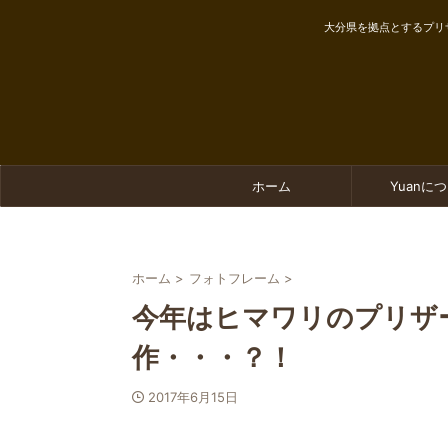
大分県を拠点とするプリ
ホーム
Yuanに
ホーム
>
フォトフレーム
>
今年はヒマワリのプリザ
作・・・？！
2017年6月15日