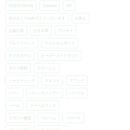
COSTA NOVA
Creema
DIY
あけましておめでとうございます
お供え
お盆の花
かすみ草
アジサイ
アルファベット
ウエルカムボード
オクタホテル
オーダーメイドギフト
ガラス彫刻
コサージュ
シャビーシック
スタンド
スワッグ
ハート
バレンタインデー
パープル
パール
ファベルフェス
フラワー教室
フレーム
ブローチ