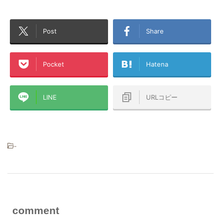
Post
Share
Pocket
Hatena
LINE
URLコピー
-
comment