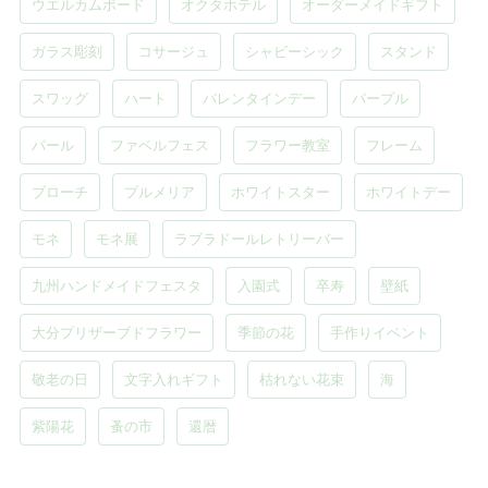
ウエルカムボード
オクタホテル
オーダーメイドギフト
ガラス彫刻
コサージュ
シャビーシック
スタンド
スワッグ
ハート
バレンタインデー
パープル
パール
ファベルフェス
フラワー教室
フレーム
ブローチ
プルメリア
ホワイトスター
ホワイトデー
モネ
モネ展
ラブラドールレトリーバー
九州ハンドメイドフェスタ
入園式
卒寿
壁紙
大分プリザーブドフラワー
季節の花
手作りイベント
敬老の日
文字入れギフト
枯れない花束
海
紫陽花
蚤の市
還暦