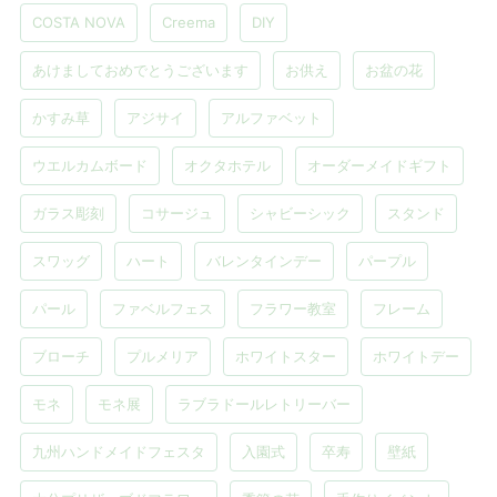
COSTA NOVA
Creema
DIY
あけましておめでとうございます
お供え
お盆の花
かすみ草
アジサイ
アルファベット
ウエルカムボード
オクタホテル
オーダーメイドギフト
ガラス彫刻
コサージュ
シャビーシック
スタンド
スワッグ
ハート
バレンタインデー
パープル
パール
ファベルフェス
フラワー教室
フレーム
ブローチ
プルメリア
ホワイトスター
ホワイトデー
モネ
モネ展
ラブラドールレトリーバー
九州ハンドメイドフェスタ
入園式
卒寿
壁紙