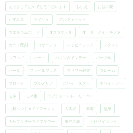
あけましておめでとうございます
お供え
お盆の花
かすみ草
アジサイ
アルファベット
ウエルカムボード
オクタホテル
オーダーメイドギフト
ガラス彫刻
コサージュ
シャビーシック
スタンド
スワッグ
ハート
バレンタインデー
パープル
パール
ファベルフェス
フラワー教室
フレーム
ブローチ
プルメリア
ホワイトスター
ホワイトデー
モネ
モネ展
ラブラドールレトリーバー
九州ハンドメイドフェスタ
入園式
卒寿
壁紙
大分プリザーブドフラワー
季節の花
手作りイベント