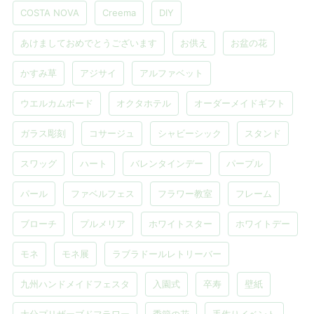
COSTA NOVA
Creema
DIY
あけましておめでとうございます
お供え
お盆の花
かすみ草
アジサイ
アルファベット
ウエルカムボード
オクタホテル
オーダーメイドギフト
ガラス彫刻
コサージュ
シャビーシック
スタンド
スワッグ
ハート
バレンタインデー
パープル
パール
ファベルフェス
フラワー教室
フレーム
ブローチ
プルメリア
ホワイトスター
ホワイトデー
モネ
モネ展
ラブラドールレトリーバー
九州ハンドメイドフェスタ
入園式
卒寿
壁紙