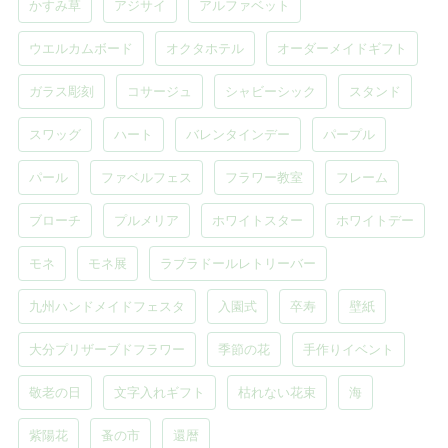
かすみ草
アジサイ
アルファベット
ウエルカムボード
オクタホテル
オーダーメイドギフト
ガラス彫刻
コサージュ
シャビーシック
スタンド
スワッグ
ハート
バレンタインデー
パープル
パール
ファベルフェス
フラワー教室
フレーム
ブローチ
プルメリア
ホワイトスター
ホワイトデー
モネ
モネ展
ラブラドールレトリーバー
九州ハンドメイドフェスタ
入園式
卒寿
壁紙
大分プリザーブドフラワー
季節の花
手作りイベント
敬老の日
文字入れギフト
枯れない花束
海
紫陽花
蚤の市
還暦