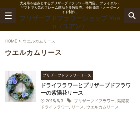
大分県を拠点とするプリザーブドフラワー専門店。 ブライダル・
ギフトで人気のフレーム商品を多数販売。全国発送・オーダーメ
イド制作。
プリザーブドフラワーショップ Yua
n（ユアン）
HOME
>
ウエルカムリース
ウエルカムリース
プリザーブドフラワーリース
ドライフラワーとプリザーブドフラワ
ーの紫陽花リース
2016/6/3
プリザーブドフラワー
,
紫陽花
,
ドライフラワー
,
リース
,
ウエルカムリース