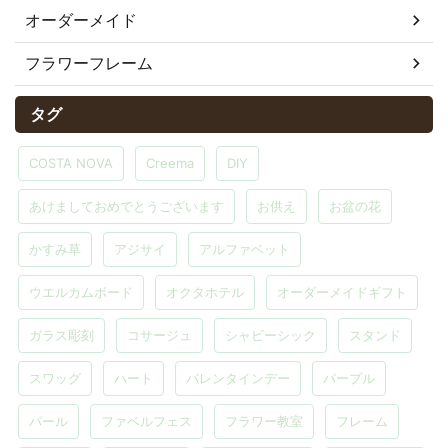
オーダーメイド
フラワーフレーム
タグ
COSTA NOVA
Creema
DIY
あけましておめでとうございます
お供え
お盆の花
かすみ草
アジサイ
アルファベット
ウエルカムボード
オクタホテル
オーダーメイドギフト
ガラス彫刻
コサージュ
シャビーシック
スタンド
スワッグ
ハート
バレンタインデー
パープル
パール
ファベルフェス
フラワー教室
フレーム