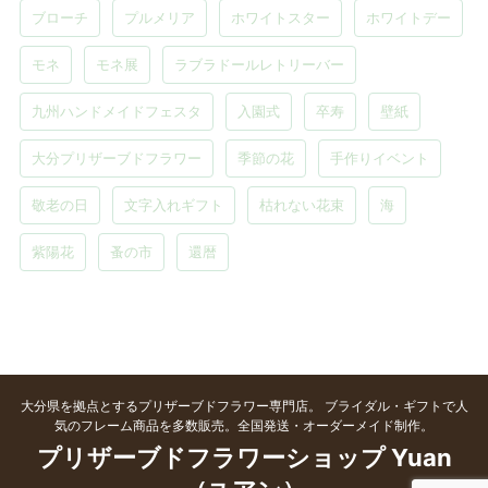
ブローチ
プルメリア
ホワイトスター
ホワイトデー
モネ
モネ展
ラブラドールレトリーバー
九州ハンドメイドフェスタ
入園式
卒寿
壁紙
大分プリザーブドフラワー
季節の花
手作りイベント
敬老の日
文字入れギフト
枯れない花束
海
紫陽花
蚤の市
還暦
大分県を拠点とするプリザーブドフラワー専門店。 ブライダル・ギフトで人
気のフレーム商品を多数販売。全国発送・オーダーメイド制作。
プリザーブドフラワーショップ Yuan