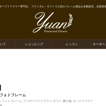
ザーブドフラワー専門店。 ブライダル・ギフトで人気のフレーム商品を多数販売。全国発
ついて
ショッピング
レッスン
オーダー
フォトフレーム
ル
,
フォトフレーム
,
プリザーブドフラワー
,
ギフト
,
贈り物
,
ボックスフラワ
薇