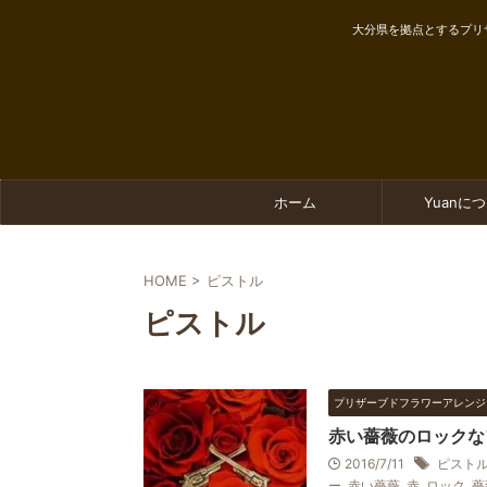
大分県を拠点とするプリ
ホーム
Yuanに
HOME
>
ピストル
ピストル
プリザーブドフラワーアレンジ
赤い薔薇のロックな
2016/7/11
ピスト
ー
,
赤い薔薇
,
赤
,
ロック
,
薔