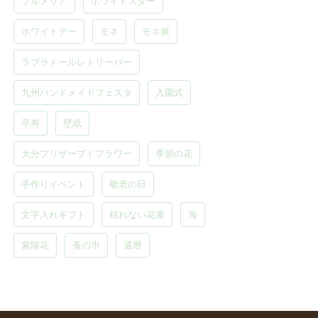
プルメリア
ホワイトスター
ホワイトデー
モネ
モネ展
ラブラドールレトリーバー
九州ハンドメイドフェスタ
入園式
卒寿
壁紙
大分プリザーブドフラワー
季節の花
手作りイベント
敬老の日
文字入れギフト
枯れない花束
海
紫陽花
蚤の市
還暦