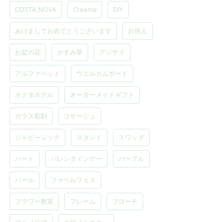
COSTA NOVA
Creema
DIY
あけましておめでとうございます
お供え
お盆の花
かすみ草
アジサイ
アルファベット
ウエルカムボード
オクタホテル
オーダーメイドギフト
ガラス彫刻
コサージュ
シャビーシック
スタンド
スワッグ
ハート
バレンタインデー
パープル
パール
ファベルフェス
フラワー教室
フレーム
ブローチ