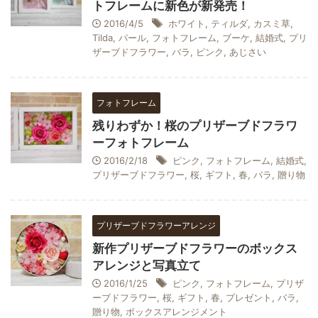
トフレームに新色が新発売！
2016/4/5
ホワイト
,
ティルダ
,
カスミ草
,
Tilda
,
パール
,
フォトフレーム
,
ブーケ
,
結婚式
,
プリ
ザーブドフラワー
,
バラ
,
ピンク
,
あじさい
フォトフレーム
残りわずか！桜のプリザーブドフラワ
ーフォトフレーム
2016/2/18
ピンク
,
フォトフレーム
,
結婚式
,
プリザーブドフラワー
,
桜
,
ギフト
,
春
,
バラ
,
贈り物
プリザーブドフラワーアレンジ
新作プリザーブドフラワーのボックス
アレンジと写真立て
2016/1/25
ピンク
,
フォトフレーム
,
プリザ
ーブドフラワー
,
桜
,
ギフト
,
春
,
プレゼント
,
バラ
,
贈り物
,
ボックスアレンジメント