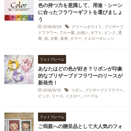
色の持つ力を意識して、用途・シーン
に合ったフラワーギフトを選びましょ
う
2016/9/29
グリーンホワイト
,
プリザーブ
ドフラワー
,
ブルー紫
,
お祝い
,
ギフト
,
ピンク
,
還
暦
,
赤
,
古希
,
喜寿
,
カラー
,
イエローオレンジ
フォトフレーム
あなたはどの色が好き？リボンが印象
的なプリザーブドフラワーのリースが
新発売！
2016/9/19
リボン
,
プリザーブドフラワー
,
ピンク
,
リース
,
イエロー
,
パープル
フォトフレーム
ご両親への贈呈品として大人気のフォ