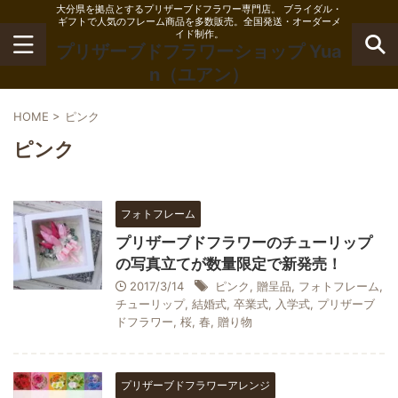
大分県を拠点とするプリザーブドフラワー専門店。 ブライダル・
ギフトで人気のフレーム商品を多数販売。全国発送・オーダーメ
イド制作。
プリザーブドフラワーショップ Yua
n（ユアン）
HOME
>
ピンク
ピンク
フォトフレーム
プリザーブドフラワーのチューリップ
の写真立てが数量限定で新発売！
2017/3/14
ピンク
,
贈呈品
,
フォトフレーム
,
チューリップ
,
結婚式
,
卒業式
,
入学式
,
プリザーブ
ドフラワー
,
桜
,
春
,
贈り物
プリザーブドフラワーアレンジ