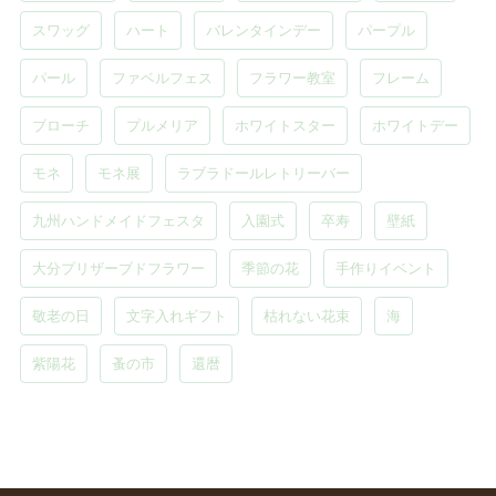
スワッグ
ハート
バレンタインデー
パープル
パール
ファベルフェス
フラワー教室
フレーム
ブローチ
プルメリア
ホワイトスター
ホワイトデー
モネ
モネ展
ラブラドールレトリーバー
九州ハンドメイドフェスタ
入園式
卒寿
壁紙
大分プリザーブドフラワー
季節の花
手作りイベント
敬老の日
文字入れギフト
枯れない花束
海
紫陽花
蚤の市
還暦