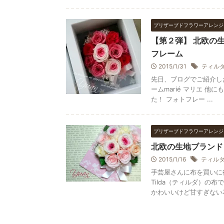
プリザーブドフラワーアレンジ
【第２弾】 北欧の生
フレーム
2015/1/31
ティル
先日、ブログでご紹介した
ームmarié マリエ 
た！ フォトフレー ...
プリザーブドフラワーアレンジ
北欧の生地ブランド
2015/1/16
ティル
手芸屋さんに布を買いに
Tilda（ティルダ）の
かわいいけど甘すぎない花や