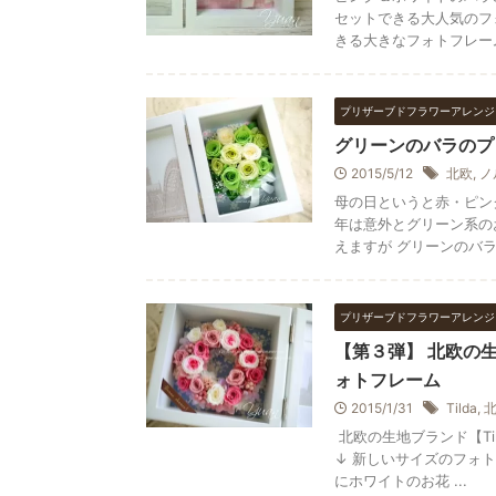
セットできる大人気のフ
きる大きなフォトフレーム 
プリザーブドフラワーアレンジ
グリーンのバラのプ
2015/5/12
北欧
,
ノ
母の日というと赤・ピン
年は意外とグリーン系の
えますが グリーンのバラは
プリザーブドフラワーアレンジ
【第３弾】 北欧の生
ォトフレーム
2015/1/31
Tilda
,
北欧の生地ブランド【T
↓ 新しいサイズのフォト
にホワイトのお花 ...