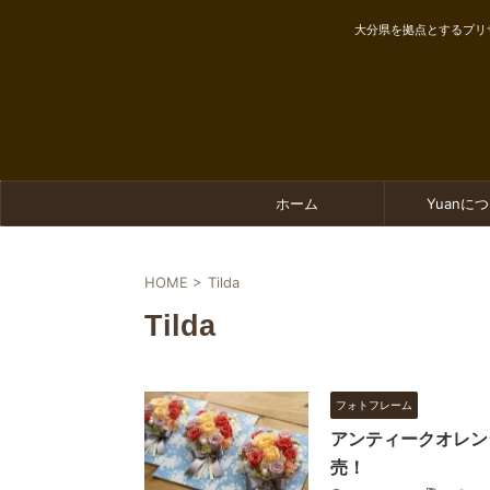
大分県を拠点とするプリ
ホーム
Yuanに
HOME
>
Tilda
Tilda
フォトフレーム
アンティークオレン
売！