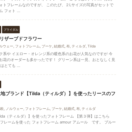
ォトフレームなのですが、 このたび、２Lサイズの写真がセットで
フォト ...
ブライダル
リザーブドフラワー
ルウェー
,
フォトフレーム
,
ブーケ
,
結婚式
,
布
,
ティルダ
,
Tilda
ク系や イエロー・オレンジ系の暖色系のお花が人気なのですが 今
お花のオーダーも多かったです！ グリーン系は一見、おとなしく見
とても ...
地ブランド【Tilda（ティルダ）】を使ったリースのフ
北欧
,
ノルウェー
,
フォトフレーム
,
ブーケ
,
結婚式
,
布
,
ティルダ
ilda（ティルダ）】を使ったフォトフレーム 【第３弾】はこちら
フレームを使った フォトフレーム amour アムール です。 ブルー