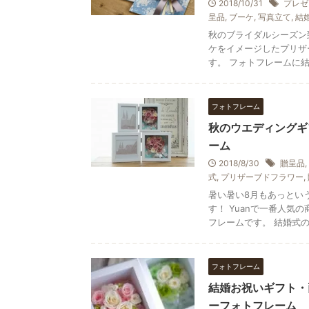
2018/10/31
プレゼ
呈品
,
ブーケ
,
写真立て
,
結
秋のブライダルシーズン
ケをイメージしたプリザ
す。 フォトフレームに結婚
フォトフレーム
秋のウエディングギ
ーム
2018/8/30
贈呈品
,
式
,
プリザーブドフラワー
,
暑い暑い8月もあっとい
す！ Yuanで一番人
フレームです。 結婚式のご
フォトフレーム
結婚お祝いギフト・
ーフォトフレーム