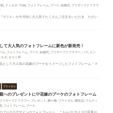
彫刻
,
ティルダ
,
Tilda
,
フォトフレーム
,
ブーケ
,
結婚式
,
プリザーブドフラワ
て
『マリエ』が今月特に大人気でたくさんご注文をいただき、ただい
して大人気のフォトフレームに新色が新発売！
ール
,
フォトフレーム
,
ブーケ
,
結婚式
,
プリザーブドフラワー
,
バラ
,
ピン
ィルダ
,
カスミ草
品として大人気の花嫁のブーケをイメージしたフォトフレーム・マ
ブライダル
親へのプレゼントに♡花嫁のブーケのフォトフレーム
プリザーブドフラワー
,
プレゼント
,
贈り物
,
ブライダル
,
贈呈品
,
ウエディ
現
,
フォトフレーム
,
ブーケ
のブーケのデザインのフォトフレーム。 こちらはLサイズの写真が