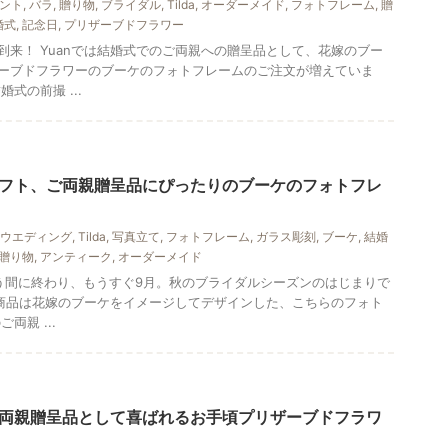
ント
,
バラ
,
贈り物
,
ブライダル
,
Tilda
,
オーダーメイド
,
フォトフレーム
,
贈
婚式
,
記念日
,
プリザーブドフラワー
到来！ Yuanでは結婚式でのご両親への贈呈品として、花嫁のブー
ーブドフラワーのブーケのフォトフレームのご注文が増えていま
式の前撮 ...
フト、ご両親贈呈品にぴったりのブーケのフォトフレ
ウエディング
,
Tilda
,
写真立て
,
フォトフレーム
,
ガラス彫刻
,
ブーケ
,
結婚
贈り物
,
アンティーク
,
オーダーメイド
う間に終わり、もうすぐ9月。秋のブライダルシーズンのはじまりで
気の商品は花嫁のブーケをイメージしてデザインした、こちらのフォト
両親 ...
両親贈呈品として喜ばれるお手頃プリザーブドフラワ