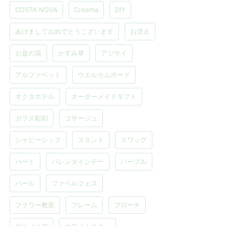
COSTA NOVA
Creema
DIY
あけましておめでとうございます
お供え
お盆の花
かすみ草
アジサイ
アルファベット
ウエルカムボード
オクタホテル
オーダーメイドギフト
ガラス彫刻
コサージュ
シャビーシック
スタンド
スワッグ
ハート
バレンタインデー
パープル
パール
ファベルフェス
フラワー教室
フレーム
ブローチ