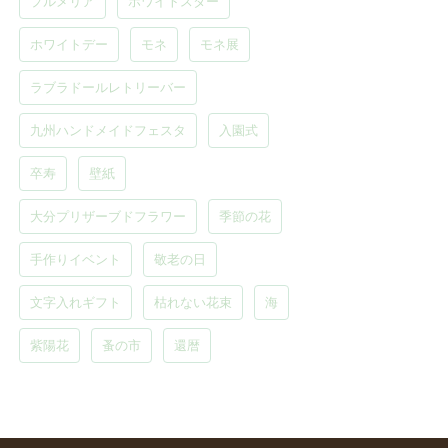
プルメリア
ホワイトスター
ホワイトデー
モネ
モネ展
ラブラドールレトリーバー
九州ハンドメイドフェスタ
入園式
卒寿
壁紙
大分プリザーブドフラワー
季節の花
手作りイベント
敬老の日
文字入れギフト
枯れない花束
海
紫陽花
蚤の市
還暦