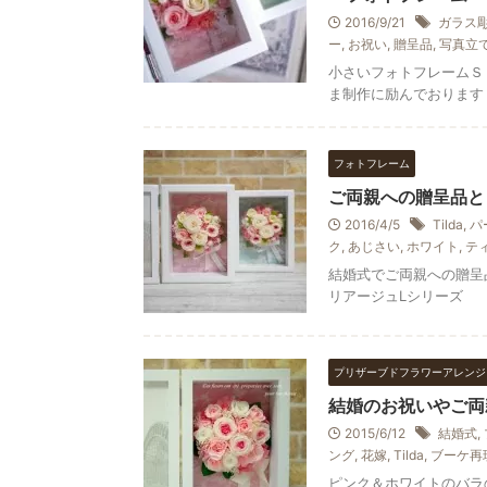
2016/9/21
ガラス
ー
,
お祝い
,
贈呈品
,
写真立
小さいフォトフレームＳ
ま制作に励んでおります
フォトフレーム
ご両親への贈呈品と
2016/4/5
Tilda
,
パ
ク
,
あじさい
,
ホワイト
,
テ
結婚式でご両親への贈呈
リアージュLシリーズ
プリザーブドフラワーアレンジ
結婚のお祝いやご両
2015/6/12
結婚式
,
ング
,
花嫁
,
Tilda
,
ブーケ再
ピンク＆ホワイトのバラ