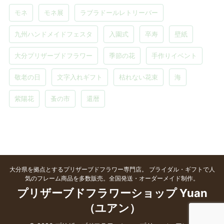
モネ
モネ展
ラブラドールレトリーバー
九州ハンドメイドフェスタ
入園式
卒寿
壁紙
大分プリザーブドフラワー
季節の花
手作りイベント
敬老の日
文字入れギフト
枯れない花束
海
紫陽花
蚤の市
還暦
大分県を拠点とするプリザーブドフラワー専門店。 ブライダル・ギフトで人
気のフレーム商品を多数販売。全国発送・オーダーメイド制作。
プリザーブドフラワーショップ Yuan
（ユアン）