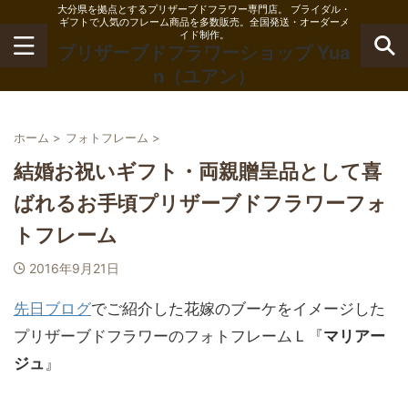
大分県を拠点とするプリザーブドフラワー専門店。 ブライダル・
ギフトで人気のフレーム商品を多数販売。全国発送・オーダーメ
イド制作。
プリザーブドフラワーショップ Yua
n（ユアン）
ホーム
>
フォトフレーム
>
結婚お祝いギフト・両親贈呈品として喜
ばれるお手頃プリザーブドフラワーフォ
トフレーム
2016年9月21日
先日ブログ
でご紹介した花嫁のブーケをイメージした
プリザーブドフラワーのフォトフレームＬ『
マリアー
ジュ
』