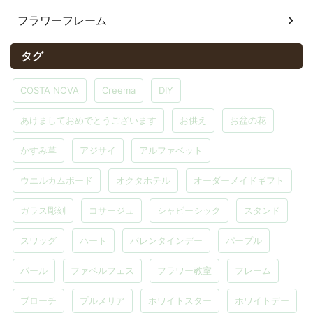
フラワーフレーム
タグ
COSTA NOVA
Creema
DIY
あけましておめでとうございます
お供え
お盆の花
かすみ草
アジサイ
アルファベット
ウエルカムボード
オクタホテル
オーダーメイドギフト
ガラス彫刻
コサージュ
シャビーシック
スタンド
スワッグ
ハート
バレンタインデー
パープル
パール
ファベルフェス
フラワー教室
フレーム
ブローチ
プルメリア
ホワイトスター
ホワイトデー