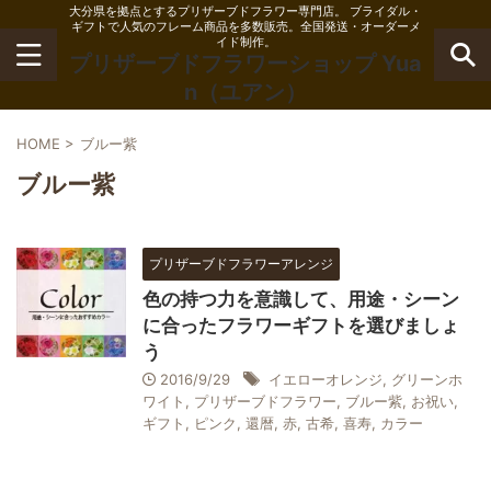
大分県を拠点とするプリザーブドフラワー専門店。 ブライダル・
ギフトで人気のフレーム商品を多数販売。全国発送・オーダーメ
イド制作。
プリザーブドフラワーショップ Yua
n（ユアン）
HOME
>
ブルー紫
ブルー紫
プリザーブドフラワーアレンジ
色の持つ力を意識して、用途・シーン
に合ったフラワーギフトを選びましょ
う
2016/9/29
イエローオレンジ
,
グリーンホ
ワイト
,
プリザーブドフラワー
,
ブルー紫
,
お祝い
,
ギフト
,
ピンク
,
還暦
,
赤
,
古希
,
喜寿
,
カラー