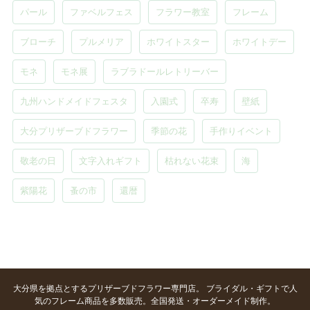
パール
ファベルフェス
フラワー教室
フレーム
ブローチ
プルメリア
ホワイトスター
ホワイトデー
モネ
モネ展
ラブラドールレトリーバー
九州ハンドメイドフェスタ
入園式
卒寿
壁紙
大分プリザーブドフラワー
季節の花
手作りイベント
敬老の日
文字入れギフト
枯れない花束
海
紫陽花
蚤の市
還暦
大分県を拠点とするプリザーブドフラワー専門店。 ブライダル・ギフトで人
気のフレーム商品を多数販売。全国発送・オーダーメイド制作。