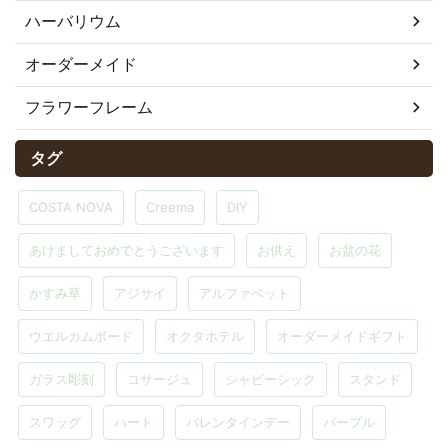
ハーバリウム
オーダーメイド
フラワーフレーム
タグ
COSTA NOVA
Creema
DIY
あけましておめでとうございます
お供え
お盆の花
かすみ草
アジサイ
アルファベット
ウエルカムボード
オクタホテル
オーダーメイドギフト
ガラス彫刻
コサージュ
シャビーシック
スタンド
スワッグ
ハート
バレンタインデー
パープル