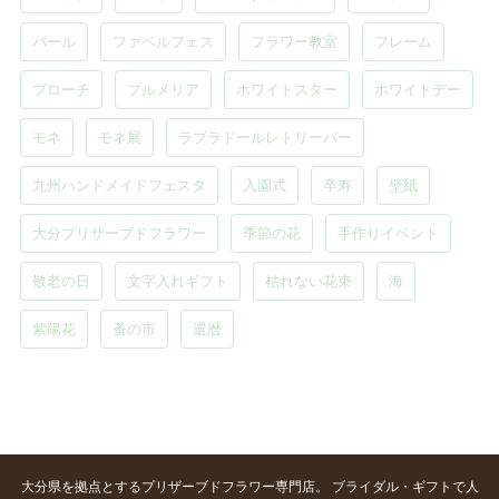
パール
ファベルフェス
フラワー教室
フレーム
ブローチ
プルメリア
ホワイトスター
ホワイトデー
モネ
モネ展
ラブラドールレトリーバー
九州ハンドメイドフェスタ
入園式
卒寿
壁紙
大分プリザーブドフラワー
季節の花
手作りイベント
敬老の日
文字入れギフト
枯れない花束
海
紫陽花
蚤の市
還暦
大分県を拠点とするプリザーブドフラワー専門店。 ブライダル・ギフトで人