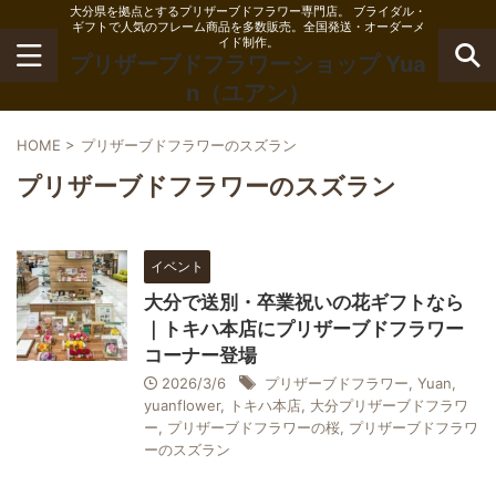
大分県を拠点とするプリザーブドフラワー専門店。 ブライダル・
ギフトで人気のフレーム商品を多数販売。全国発送・オーダーメ
イド制作。
プリザーブドフラワーショップ Yua
n（ユアン）
HOME
>
プリザーブドフラワーのスズラン
プリザーブドフラワーのスズラン
イベント
大分で送別・卒業祝いの花ギフトなら
｜トキハ本店にプリザーブドフラワー
コーナー登場
2026/3/6
プリザーブドフラワー
,
Yuan
,
yuanflower
,
トキハ本店
,
大分プリザーブドフラワ
ー
,
プリザーブドフラワーの桜
,
プリザーブドフラワ
ーのスズラン