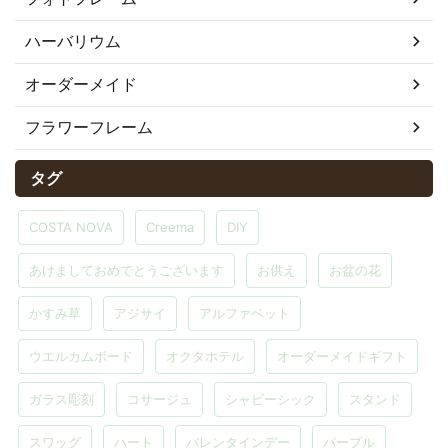
ハーバリウム
オーダーメイド
フラワーフレーム
タグ
COSTA NOVA
Creema
DIY
あけましておめでとうございます
お供え
お盆の花
かすみ草
アジサイ
アルファベット
ウエルカムボード
オクタホテル
オーダーメイドギフト
ガラス彫刻
コサージュ
シャビーシック
スタンド
スワッグ
ハート
バレンタインデー
パープル