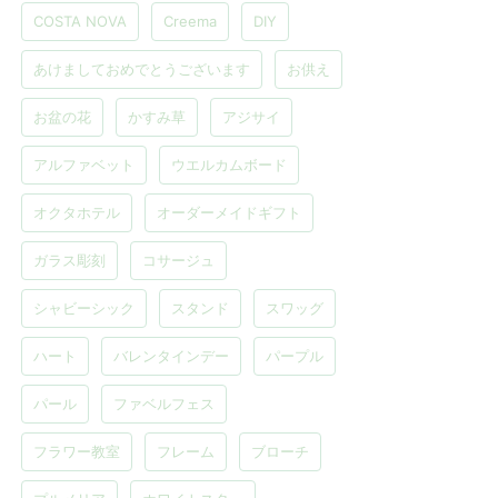
COSTA NOVA
Creema
DIY
あけましておめでとうございます
お供え
お盆の花
かすみ草
アジサイ
アルファベット
ウエルカムボード
オクタホテル
オーダーメイドギフト
ガラス彫刻
コサージュ
シャビーシック
スタンド
スワッグ
ハート
バレンタインデー
パープル
パール
ファベルフェス
フラワー教室
フレーム
ブローチ