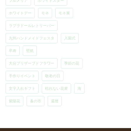
プルメリア
ホワイトスター
ホワイトデー
モネ
モネ展
ラブラドールレトリーバー
九州ハンドメイドフェスタ
入園式
卒寿
壁紙
大分プリザーブドフラワー
季節の花
手作りイベント
敬老の日
文字入れギフト
枯れない花束
海
紫陽花
蚤の市
還暦