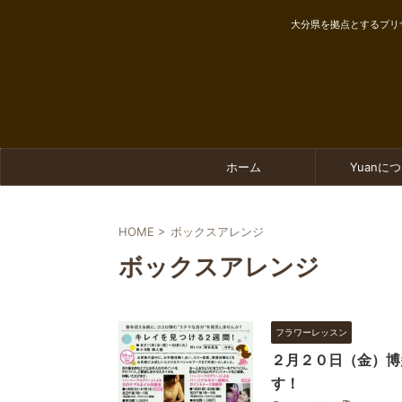
大分県を拠点とするプリ
ホーム
Yuanに
HOME
>
ボックスアレンジ
ボックスアレンジ
フラワーレッスン
２月２０日（金）博
す！