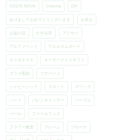
COSTA NOVA
Creema
DIY
あけましておめでとうございます
お供え
お盆の花
かすみ草
アジサイ
アルファベット
ウエルカムボード
オクタホテル
オーダーメイドギフト
ガラス彫刻
コサージュ
シャビーシック
スタンド
スワッグ
ハート
バレンタインデー
パープル
パール
ファベルフェス
フラワー教室
フレーム
ブローチ