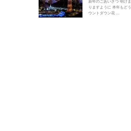
新年のごあいさつ 明けま
りますように 本年もど
ウントダウン花 ...