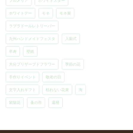
プルメリア
ホワイトスター
ホワイトデー
モネ
モネ展
ラブラドールレトリーバー
九州ハンドメイドフェスタ
入園式
卒寿
壁紙
大分プリザーブドフラワー
季節の花
手作りイベント
敬老の日
文字入れギフト
枯れない花束
海
紫陽花
蚤の市
還暦