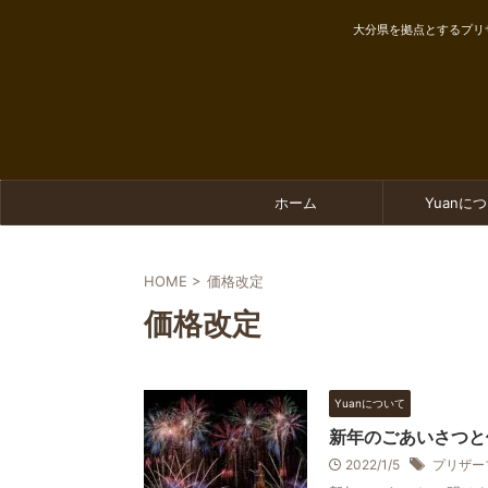
大分県を拠点とするプリ
ホーム
Yuanに
HOME
>
価格改定
価格改定
Yuanについて
新年のごあいさつと
2022/1/5
プリザー