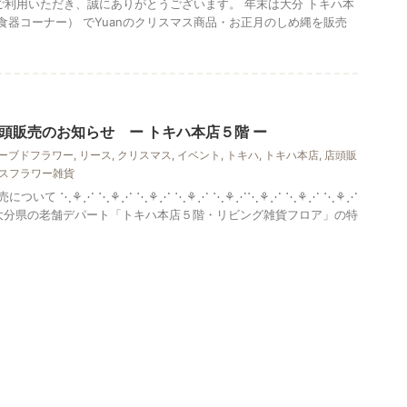
er をご利用いただき、誠にありがとうございます。 年末は大分 トキハ本
食器コーナー） でYuanのクリスマス商品・お正月のしめ縄を販売
頭販売のお知らせ ー トキハ本店５階 ー ‎
ーブドフラワー
,
リース
,
クリスマス
,
イベント
,
トキハ
,
トキハ本店
,
店頭販
スフラワー雑貨
について ⋱⚘⋰ ⋱⚘⋰ ⋱⚘⋰ ⋱⚘⋰ ⋱⚘⋰⋱⚘⋰ ⋱⚘⋰ ⋱⚘⋰
り、大分県の老舗デパート「トキハ本店５階・リビング雑貨フロア」の特