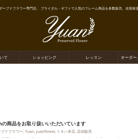
ザーブドフラワー専門店。 ブライダル・ギフトで人気のフレーム商品を多数販売。全国発
ついて
ショッピング
レッスン
オーダー
anの商品をお取り扱いいただいています
ーブドフラワー
,
Yuan
,
yuanflower
,
トキハ本店
,
店頭販売