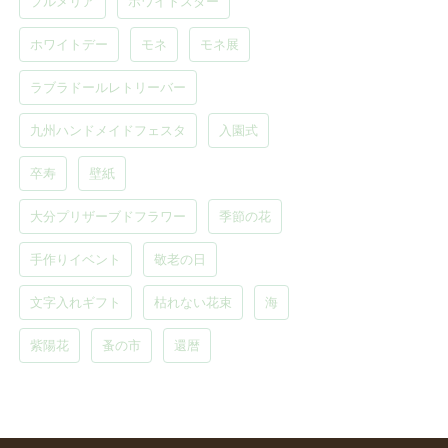
プルメリア
ホワイトスター
ホワイトデー
モネ
モネ展
ラブラドールレトリーバー
九州ハンドメイドフェスタ
入園式
卒寿
壁紙
大分プリザーブドフラワー
季節の花
手作りイベント
敬老の日
文字入れギフト
枯れない花束
海
紫陽花
蚤の市
還暦