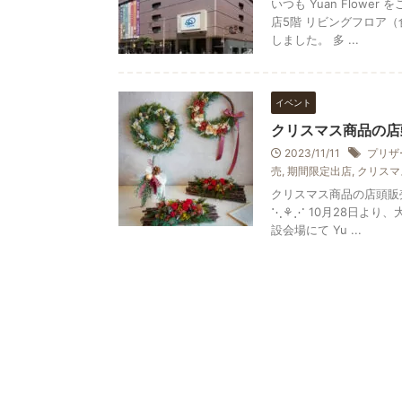
いつも Yuan Flow
店5階 リビングフロア（
しました。 多 ...
イベント
クリスマス商品の店
2023/11/11
プリザ
売
,
期間限定出店
,
クリスマ
クリスマス商品の店頭販売
⋱⚘⋰ 10月28日よ
設会場にて Yu ...