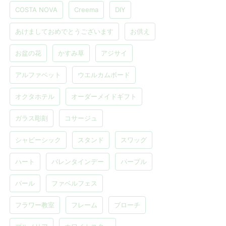
COSTA NOVA
Creema
DIY
あけましておめでとうございます
お供え
お盆の花
かすみ草
アジサイ
アルファベット
ウエルカムボード
オクタホテル
オーダーメイドギフト
ガラス彫刻
コサージュ
シャビーシック
スタンド
スワッグ
ハート
バレンタインデー
パープル
パール
ファベルフェス
フラワー教室
フレーム
ブローチ