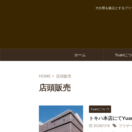
大分県を拠点とするプリ
ホーム
Yuanに
HOME
>
店頭販売
店頭販売
Yuanについて
トキハ本店にてYu
2026/1/15
プリザ