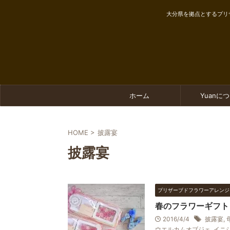
大分県を拠点とするプリ
ホーム
Yuanに
HOME
>
披露宴
披露宴
プリザーブドフラワーアレンジ
春のフラワーギフト
2016/4/4
披露宴
,
ウエルカムオブジェ
,
イニ