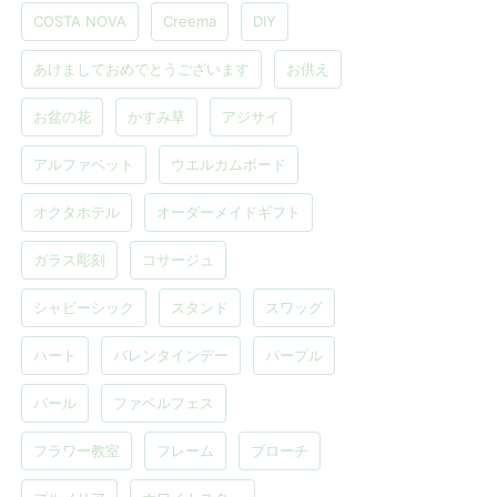
COSTA NOVA
Creema
DIY
あけましておめでとうございます
お供え
お盆の花
かすみ草
アジサイ
アルファベット
ウエルカムボード
オクタホテル
オーダーメイドギフト
ガラス彫刻
コサージュ
シャビーシック
スタンド
スワッグ
ハート
バレンタインデー
パープル
パール
ファベルフェス
フラワー教室
フレーム
ブローチ