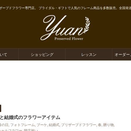
ザーブドフラワー専門店。 ブライダル・ギフトで人気のフレーム商品を多数販売。全国発
ついて
ショッピング
レッスン
オーダー
と結婚式のフラワーアイテム
母の日
,
フォトフレーム
,
ブーケ
,
結婚式
,
プリザーブドフラワー
,
春
,
贈り物
,
シャルフラワー
,
開店祝い