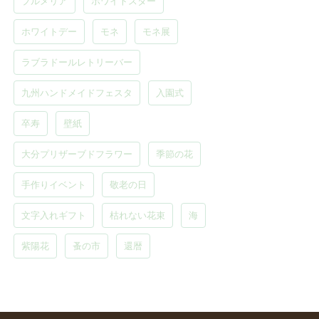
プルメリア
ホワイトスター
ホワイトデー
モネ
モネ展
ラブラドールレトリーバー
九州ハンドメイドフェスタ
入園式
卒寿
壁紙
大分プリザーブドフラワー
季節の花
手作りイベント
敬老の日
文字入れギフト
枯れない花束
海
紫陽花
蚤の市
還暦