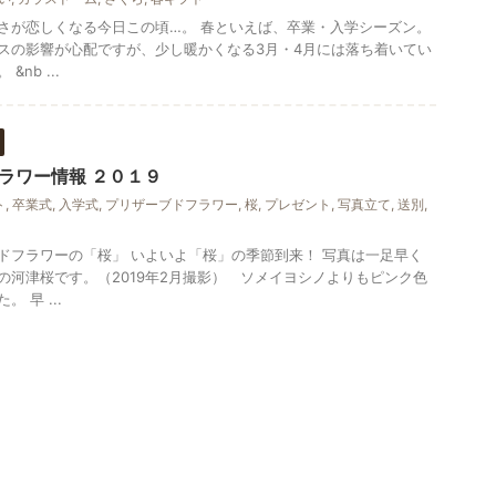
さが恋しくなる今日この頃…。 春といえば、卒業・入学シーズン。
スの影響が心配ですが、少し暖かくなる3月・4月には落ち着いてい
nb ...
ラワー情報 ２０１９
ト
,
卒業式
,
入学式
,
プリザーブドフラワー
,
桜
,
プレゼント
,
写真立て
,
送別
,
ドフラワーの「桜」 いよいよ「桜」の季節到来！ 写真は一足早く
の河津桜です。（2019年2月撮影） ソメイヨシノよりもピンク色
 早 ...