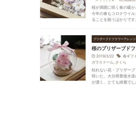
桜が満開に咲く春の暖か
今年の春もコロナウイル
ることを願うばかりです。 &
プリザーブドフラワーアレンジ
桜のプリザーブドフ
2019/3/22
春ギフ
ガラスドーム
,
さくら
枯れない花・プリザーブ
咲いた、大分県豊後水道
が濃く、とても綺麗でした。