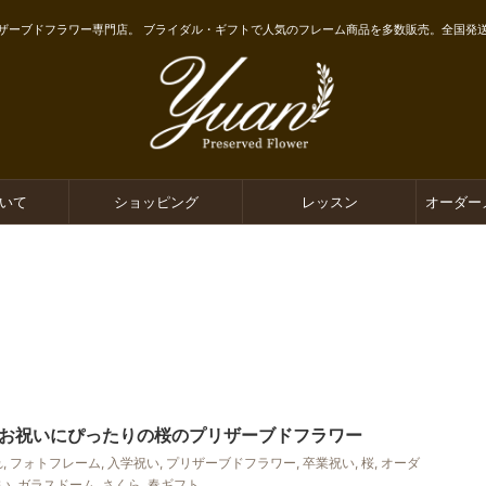
ザーブドフラワー専門店。 ブライダル・ギフトで人気のフレーム商品を多数販売。全国発
ついて
ショッピング
レッスン
オーダー
お祝いにぴったりの桜のプリザーブドフラワー
れ
,
フォトフレーム
,
入学祝い
,
プリザーブドフラワー
,
卒業祝い
,
桜
,
オーダ
い
,
ガラスドーム
,
さくら
,
春ギフト