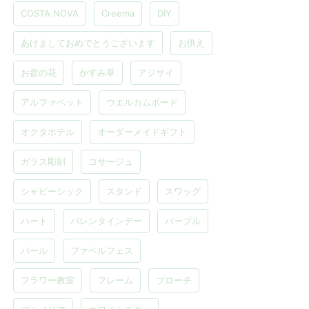
COSTA NOVA
Creema
DIY
あけましておめでとうございます
お供え
お盆の花
かすみ草
アジサイ
アルファベット
ウエルカムボード
オクタホテル
オーダーメイドギフト
ガラス彫刻
コサージュ
シャビーシック
スタンド
スワッグ
ハート
バレンタインデー
パープル
パール
ファベルフェス
フラワー教室
フレーム
ブローチ