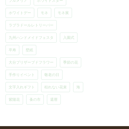
プルメリア
ホワイトスター
ホワイトデー
モネ
モネ展
ラブラドールレトリーバー
九州ハンドメイドフェスタ
入園式
卒寿
壁紙
大分プリザーブドフラワー
季節の花
手作りイベント
敬老の日
文字入れギフト
枯れない花束
海
紫陽花
蚤の市
還暦