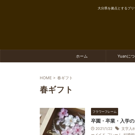
大分県を拠点とするプリ
ホーム
Yuanに
HOME
>
春ギフト
春ギフト
フラワーフレーム
卒園・卒業・入学の
2021/1/22
文字入
ーメイド
,
フレーム
,
結婚祝