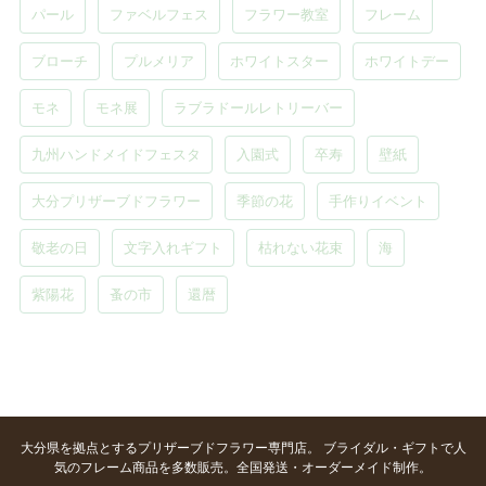
パール
ファベルフェス
フラワー教室
フレーム
ブローチ
プルメリア
ホワイトスター
ホワイトデー
モネ
モネ展
ラブラドールレトリーバー
九州ハンドメイドフェスタ
入園式
卒寿
壁紙
大分プリザーブドフラワー
季節の花
手作りイベント
敬老の日
文字入れギフト
枯れない花束
海
紫陽花
蚤の市
還暦
大分県を拠点とするプリザーブドフラワー専門店。 ブライダル・ギフトで人
気のフレーム商品を多数販売。全国発送・オーダーメイド制作。