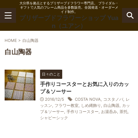
大分県を拠点とするプリザーブドフラワー専門店。 ブライダル・
ギフトで人気のフレーム商品を多数販売。全国発送・オーダーメ
イド制作。
プリザーブドフラワーショップ Yua
n（ユアン）
HOME
>
白山陶器
白山陶器
日々のこと
手作りコースターとお気に入りのカッ
プ＆ソーサー
2016/12/5
COSTA NOVA
,
コスタノバ
,
レ
ッスン
,
フラワー教室
,
しめ縄飾り
,
白山陶器
,
カッ
プ＆ソーサー
,
手作りコースター
,
お湯呑み
,
茶托
,
シャビーシック