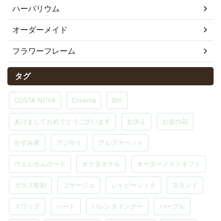
ハーバリウム
オーダーメイド
フラワーフレーム
タグ
COSTA NOVA
Creema
DIY
あけましておめでとうございます
お供え
お盆の花
かすみ草
アジサイ
アルファベット
ウエルカムボード
オクタホテル
オーダーメイドギフト
ガラス彫刻
コサージュ
シャビーシック
スタンド
スワッグ
ハート
バレンタインデー
パープル