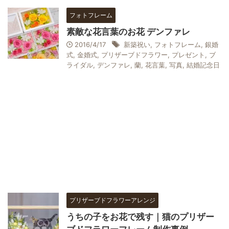
フォトフレーム
素敵な花言葉のお花 デンファレ
2016/4/17
新築祝い
,
フォトフレーム
,
銀婚
式
,
金婚式
,
プリザーブドフラワー
,
プレゼント
,
ブ
ライダル
,
デンファレ
,
蘭
,
花言葉
,
写真
,
結婚記念日
プリザーブドフラワーアレンジ
うちの子をお花で残す｜猫のプリザー