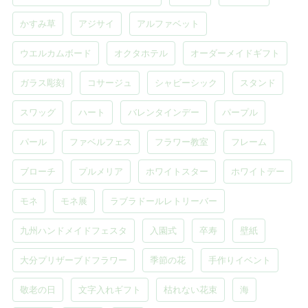
かすみ草
アジサイ
アルファベット
ウエルカムボード
オクタホテル
オーダーメイドギフト
ガラス彫刻
コサージュ
シャビーシック
スタンド
スワッグ
ハート
バレンタインデー
パープル
パール
ファベルフェス
フラワー教室
フレーム
ブローチ
プルメリア
ホワイトスター
ホワイトデー
モネ
モネ展
ラブラドールレトリーバー
九州ハンドメイドフェスタ
入園式
卒寿
壁紙
大分プリザーブドフラワー
季節の花
手作りイベント
敬老の日
文字入れギフト
枯れない花束
海