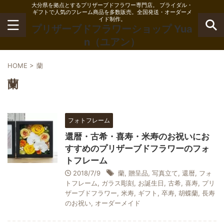
大分県を拠点とするプリザーブドフラワー専門店。 ブライダル・
ギフトで人気のフレーム商品を多数販売。全国発送・オーダーメ
イド制作。
プリザーブドフラワーショップ Yua
n（ユアン）
HOME
>
蘭
蘭
フォトフレーム
還暦・古希・喜寿・米寿のお祝いにお
すすめのプリザーブドフラワーのフォ
トフレーム
2018/7/9
蘭
,
贈呈品
,
写真立て
,
還暦
,
フォ
トフレーム
,
ガラス彫刻
,
お誕生日
,
古希
,
喜寿
,
プリ
ザーブドフラワー
,
米寿
,
ギフト
,
卒寿
,
胡蝶蘭
,
長寿
のお祝い
,
オーダーメイド