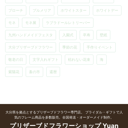
ブローチ
プルメリア
ホワイトスター
ホワイトデー
モネ
モネ展
ラブラドールレトリーバー
九州ハンドメイドフェスタ
入園式
卒寿
壁紙
大分プリザーブドフラワー
季節の花
手作りイベント
敬老の日
文字入れギフト
枯れない花束
海
紫陽花
蚤の市
還暦
大分県を拠点とするプリザーブドフラワー専門店。 ブライダル・ギフトで人
気のフレーム商品を多数販売。全国発送・オーダーメイド制作。
プリザーブドフラワーショップ Yuan