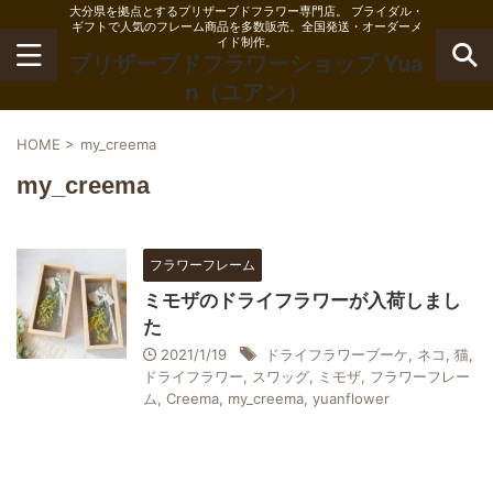
大分県を拠点とするプリザーブドフラワー専門店。 ブライダル・
ギフトで人気のフレーム商品を多数販売。全国発送・オーダーメ
イド制作。
プリザーブドフラワーショップ Yua
n（ユアン）
HOME
>
my_creema
my_creema
フラワーフレーム
ミモザのドライフラワーが入荷しまし
た
2021/1/19
ドライフラワーブーケ
,
ネコ
,
猫
,
ドライフラワー
,
スワッグ
,
ミモザ
,
フラワーフレー
ム
,
Creema
,
my_creema
,
yuanflower