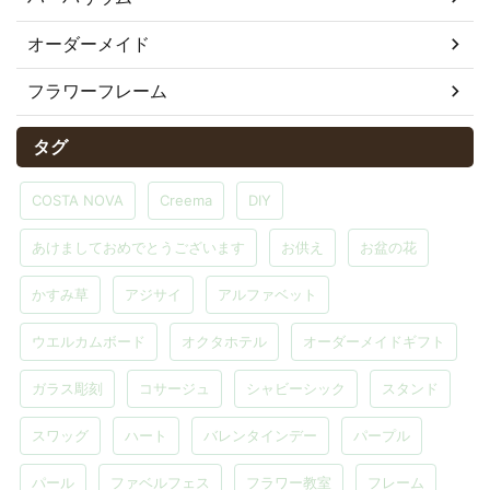
オーダーメイド
フラワーフレーム
タグ
COSTA NOVA
Creema
DIY
あけましておめでとうございます
お供え
お盆の花
かすみ草
アジサイ
アルファベット
ウエルカムボード
オクタホテル
オーダーメイドギフト
ガラス彫刻
コサージュ
シャビーシック
スタンド
スワッグ
ハート
バレンタインデー
パープル
パール
ファベルフェス
フラワー教室
フレーム