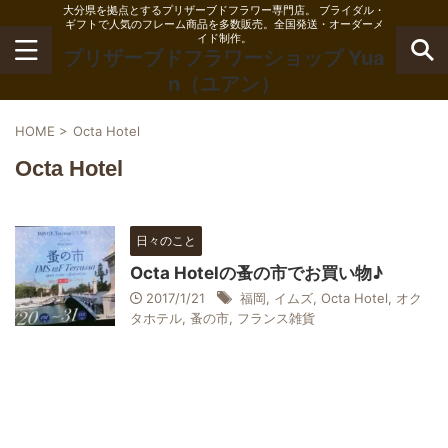
大分県を拠点とするプリザーブドフラワー専門店。 ブライダル・
ギフトで人気のフレーム商品を多数販売。全国発送・オーダーメ
イド制作。
プリザーブドフラワーショップ Yua
n（ユアン）
HOME
>
Octa Hotel
Octa Hotel
日々のこと
Octa Hotelの蚤の市でお買い物♪
2017/1/21
福岡
,
イムズ
,
Octa Hotel
,
オク
タホテル
,
蚤の市
,
フランス雑貨