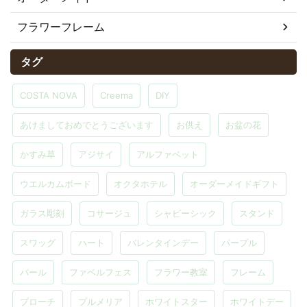
フラワーフレーム
タグ
COSTA NOVA
Creema
DIY
あけましておめでとうございます
お供え
お盆の花
かすみ草
アジサイ
アルファベット
ウエルカムボード
オクタホテル
オーダーメイドギフト
ガラス彫刻
コサージュ
シャビーシック
スタンド
スワッグ
ハート
バレンタインデー
パープル
パール
ファベルフェス
フラワー教室
フレーム
ブローチ
プルメリア
ホワイトスター
ホワイトデー