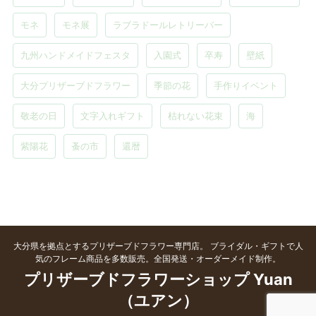
モネ
モネ展
ラブラドールレトリーバー
九州ハンドメイドフェスタ
入園式
卒寿
壁紙
大分プリザーブドフラワー
季節の花
手作りイベント
敬老の日
文字入れギフト
枯れない花束
海
紫陽花
蚤の市
還暦
大分県を拠点とするプリザーブドフラワー専門店。 ブライダル・ギフトで人
気のフレーム商品を多数販売。全国発送・オーダーメイド制作。
プリザーブドフラワーショップ Yuan
（ユアン）