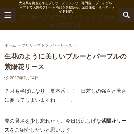
大分県を拠点とするプリザーブドフラワー専門店。 ブライダル・
ギフトで人気のフレーム商品を多数販売。全国発送・オーダーメ
イド制作。
プリザーブドフラワーショップ Yua
n（ユアン）
ホーム
>
プリザーブドフラワーリース
>
生花のように美しいブルーとパープルの
紫陽花リース
2017年7月14日
７月も半ばになり、夏本番！！ 日差しの強さと暑さ
に参ってしまいますね・・・。
夏の暑さを少し忘れたく、今日は涼しげな
紫陽花リー
ス
をご紹介したいと思います。