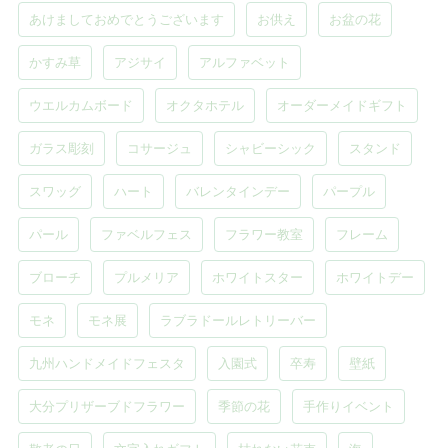
あけましておめでとうございます
お供え
お盆の花
かすみ草
アジサイ
アルファベット
ウエルカムボード
オクタホテル
オーダーメイドギフト
ガラス彫刻
コサージュ
シャビーシック
スタンド
スワッグ
ハート
バレンタインデー
パープル
パール
ファベルフェス
フラワー教室
フレーム
ブローチ
プルメリア
ホワイトスター
ホワイトデー
モネ
モネ展
ラブラドールレトリーバー
九州ハンドメイドフェスタ
入園式
卒寿
壁紙
大分プリザーブドフラワー
季節の花
手作りイベント