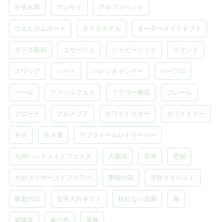
かすみ草
アジサイ
アルファベット
ウエルカムボード
オクタホテル
オーダーメイドギフト
ガラス彫刻
コサージュ
シャビーシック
スタンド
スワッグ
ハート
バレンタインデー
パープル
パール
ファベルフェス
フラワー教室
フレーム
ブローチ
プルメリア
ホワイトスター
ホワイトデー
モネ
モネ展
ラブラドールレトリーバー
九州ハンドメイドフェスタ
入園式
卒寿
壁紙
大分プリザーブドフラワー
季節の花
手作りイベント
敬老の日
文字入れギフト
枯れない花束
海
紫陽花
蚤の市
還暦