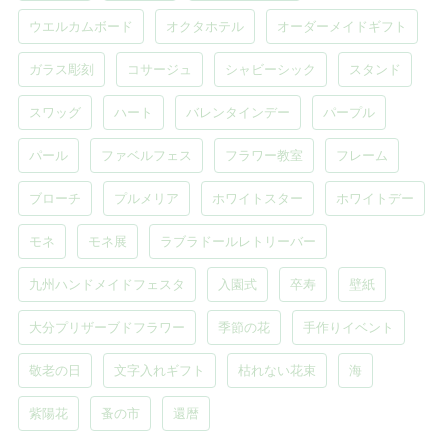
ウエルカムボード
オクタホテル
オーダーメイドギフト
ガラス彫刻
コサージュ
シャビーシック
スタンド
スワッグ
ハート
バレンタインデー
パープル
パール
ファベルフェス
フラワー教室
フレーム
ブローチ
プルメリア
ホワイトスター
ホワイトデー
モネ
モネ展
ラブラドールレトリーバー
九州ハンドメイドフェスタ
入園式
卒寿
壁紙
大分プリザーブドフラワー
季節の花
手作りイベント
敬老の日
文字入れギフト
枯れない花束
海
紫陽花
蚤の市
還暦