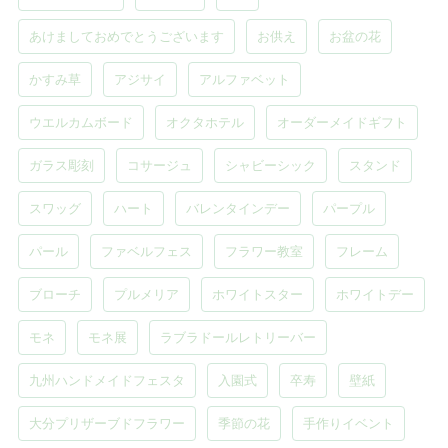
あけましておめでとうございます
お供え
お盆の花
かすみ草
アジサイ
アルファベット
ウエルカムボード
オクタホテル
オーダーメイドギフト
ガラス彫刻
コサージュ
シャビーシック
スタンド
スワッグ
ハート
バレンタインデー
パープル
パール
ファベルフェス
フラワー教室
フレーム
ブローチ
プルメリア
ホワイトスター
ホワイトデー
モネ
モネ展
ラブラドールレトリーバー
九州ハンドメイドフェスタ
入園式
卒寿
壁紙
大分プリザーブドフラワー
季節の花
手作りイベント