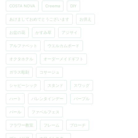
COSTA NOVA
Creema
DIY
あけましておめでとうございます
お供え
お盆の花
かすみ草
アジサイ
アルファベット
ウエルカムボード
オクタホテル
オーダーメイドギフト
ガラス彫刻
コサージュ
シャビーシック
スタンド
スワッグ
ハート
バレンタインデー
パープル
パール
ファベルフェス
フラワー教室
フレーム
ブローチ