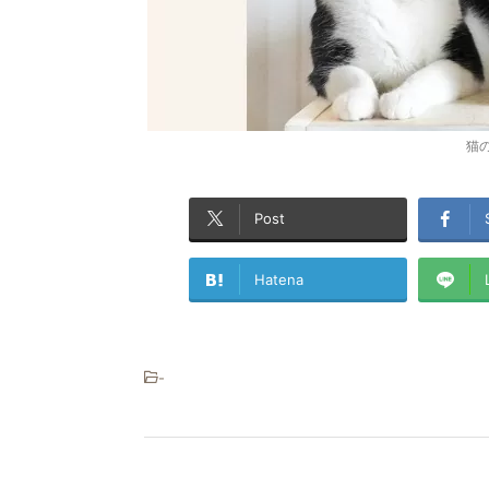
猫
Post
Hatena
-