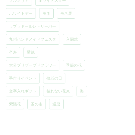
プルメリア
ホワイトスター
ホワイトデー
モネ
モネ展
ラブラドールレトリーバー
九州ハンドメイドフェスタ
入園式
卒寿
壁紙
大分プリザーブドフラワー
季節の花
手作りイベント
敬老の日
文字入れギフト
枯れない花束
海
紫陽花
蚤の市
還暦