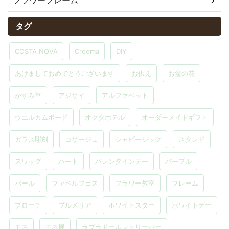
フラワーフレーム
タグ
COSTA NOVA
Creema
DIY
あけましておめでとうございます
お供え
お盆の花
かすみ草
アジサイ
アルファベット
ウエルカムボード
オクタホテル
オーダーメイドギフト
ガラス彫刻
コサージュ
シャビーシック
スタンド
スワッグ
ハート
バレンタインデー
パープル
パール
ファベルフェス
フラワー教室
フレーム
ブローチ
プルメリア
ホワイトスター
ホワイトデー
モネ
モネ展
ラブラドールレトリーバー