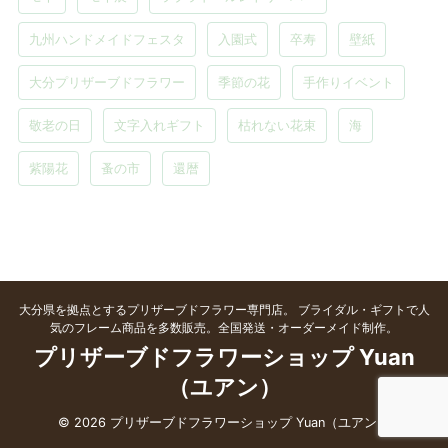
九州ハンドメイドフェスタ
入園式
卒寿
壁紙
大分プリザーブドフラワー
季節の花
手作りイベント
敬老の日
文字入れギフト
枯れない花束
海
紫陽花
蚤の市
還暦
大分県を拠点とするプリザーブドフラワー専門店。 ブライダル・ギフトで人
気のフレーム商品を多数販売。全国発送・オーダーメイド制作。
プリザーブドフラワーショップ Yuan
（ユアン）
© 2026 プリザーブドフラワーショップ Yuan（ユアン）