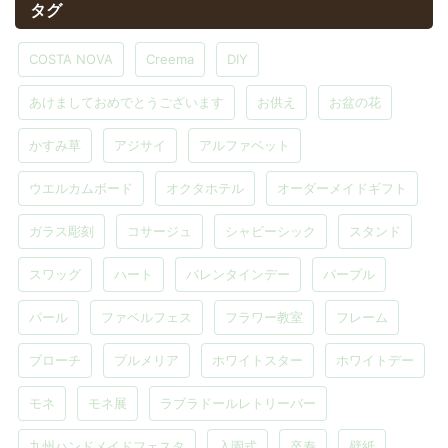
タグ
COSTA NOVA
Creema
DIY
あけましておめでとうございます
お供え
お盆の花
かすみ草
アジサイ
アルファベット
ウエルカムボード
オクタホテル
オーダーメイドギフト
ガラス彫刻
コサージュ
シャビーシック
スタンド
スワッグ
ハート
バレンタインデー
パープル
パール
ファベルフェス
フラワー教室
フレーム
ブローチ
プルメリア
ホワイトスター
ホワイトデー
モネ
モネ展
ラブラドールレトリーバー
九州ハンドメイドフェスタ
入園式
卒寿
壁紙