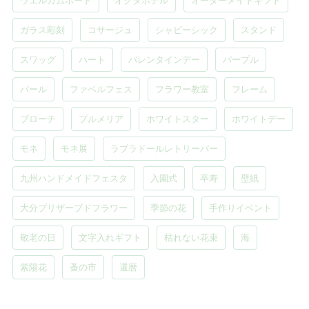
ウエルカムボード
オクタホテル
オーダーメイドギフト
ガラス彫刻
コサージュ
シャビーシック
スタンド
スワッグ
ハート
バレンタインデー
パープル
パール
ファベルフェス
フラワー教室
フレーム
ブローチ
プルメリア
ホワイトスター
ホワイトデー
モネ
モネ展
ラブラドールレトリーバー
九州ハンドメイドフェスタ
入園式
卒寿
壁紙
大分プリザーブドフラワー
季節の花
手作りイベント
敬老の日
文字入れギフト
枯れない花束
海
紫陽花
蚤の市
還暦