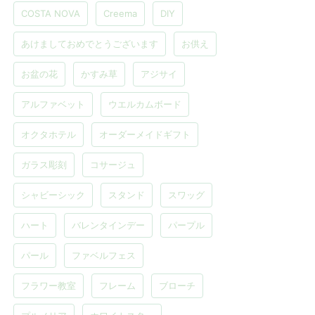
COSTA NOVA
Creema
DIY
あけましておめでとうございます
お供え
お盆の花
かすみ草
アジサイ
アルファベット
ウエルカムボード
オクタホテル
オーダーメイドギフト
ガラス彫刻
コサージュ
シャビーシック
スタンド
スワッグ
ハート
バレンタインデー
パープル
パール
ファベルフェス
フラワー教室
フレーム
ブローチ