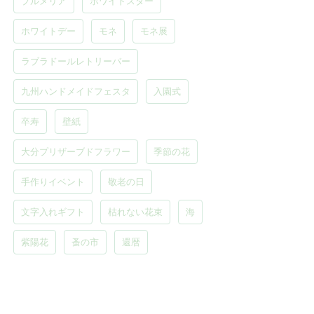
プルメリア
ホワイトスター
ホワイトデー
モネ
モネ展
ラブラドールレトリーバー
九州ハンドメイドフェスタ
入園式
卒寿
壁紙
大分プリザーブドフラワー
季節の花
手作りイベント
敬老の日
文字入れギフト
枯れない花束
海
紫陽花
蚤の市
還暦