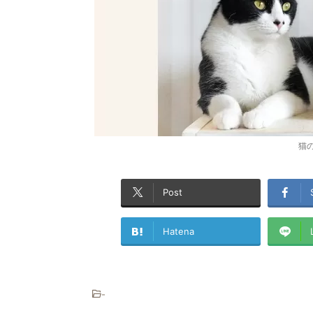
猫
Post
Hatena
-