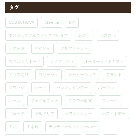
タグ
COSTA NOVA
Creema
DIY
あけましておめでとうございます
お供え
お盆の花
かすみ草
アジサイ
アルファベット
ウエルカムボード
オクタホテル
オーダーメイドギフト
ガラス彫刻
コサージュ
シャビーシック
スタンド
スワッグ
ハート
バレンタインデー
パープル
パール
ファベルフェス
フラワー教室
フレーム
ブローチ
プルメリア
ホワイトスター
ホワイトデー
モネ
モネ展
ラブラドールレトリーバー