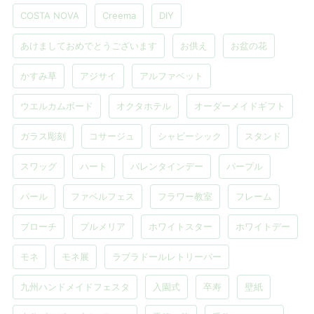
COSTA NOVA
Creema
DIY
あけましておめでとうございます
お供え
お盆の花
かすみ草
アジサイ
アルファベット
ウエルカムボード
オクタホテル
オーダーメイドギフト
ガラス彫刻
コサージュ
シャビーシック
スタンド
スワッグ
ハート
バレンタインデー
パープル
パール
ファベルフェス
フラワー教室
フレーム
ブローチ
プルメリア
ホワイトスター
ホワイトデー
モネ
モネ展
ラブラドールレトリーバー
九州ハンドメイドフェスタ
入園式
卒寿
壁紙